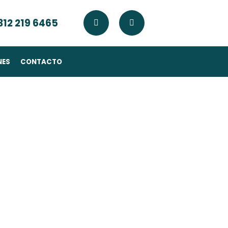
 312 219 6465
NES
CONTACTO